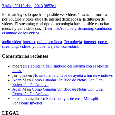
3 julio, 2011
2 abril, 2013
9852p1
El streaming es lo que hace posible ver videos ó escuchar musica
por youtube y otros sitios de internet dedicados a la difusion de
videos. El streaming es el tipo de tecnologia hace posible escuchar
musica y ver videos sin…
Leer más
Youtube y streaming, cambiaron
el mundo de los videos
audio video
,
internet
,
online, en linea
,
Tecnologia
internet
,
que es
,
streaming
,
videos
,
youtube
Deja un comentario
Comentarios recientes
robert
en
Habilitar CMD simbolo del sistema con el bloc de
notas.
jair lopez
en
No se abren archivos de ayuda .chm en windows
Adan M
en
Como Guardar Un Bloc de Notas Con Otra
Extensión De Archivo
Adan M
en
Como Guardar Un Bloc de Notas Con Otra
Extensión De Archivo
fernando casalins
en
Saber codigos de error Minisplit
Panasonic Inverter
LEGAL