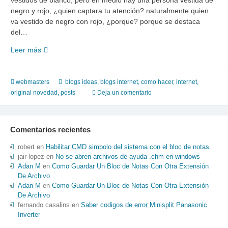
vestidos de blanco, pero en medio hay una persona vestida de
negro y rojo, ¿quien captara tu atención? naturalmente quien
va vestido de negro con rojo, ¿porque? porque se destaca
del…
Lugares
Leer más
de
inspiracion.
Olvidese
webmasters
blogs ideas
,
blogs internet
,
como hacer
,
internet
,
de
original novedad
,
posts
Deja un comentario
copiarle
a
otros,
Comentarios recientes
se
alguien
robert
en
Habilitar CMD simbolo del sistema con el bloc de notas.
original
jair lopez
en
No se abren archivos de ayuda .chm en windows
Adan M
en
Como Guardar Un Bloc de Notas Con Otra Extensión
parte
De Archivo
2
Adan M
en
Como Guardar Un Bloc de Notas Con Otra Extensión
De Archivo
fernando casalins
en
Saber codigos de error Minisplit Panasonic
Inverter