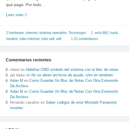
que paga. Por todo…
Como
Leer más
saber
quien
esta
hardware
,
internet
,
sistema operativo
,
Tecnologia
arris 862
,
hack
,
conectado
modem
,
robo internet
,
robo wifi
,
wifi
22 comentarios
a
mi
modem
Comentarios recientes
Izzy
arris
robert
en
Habilitar CMD simbolo del sistema con el bloc de notas.
jair lopez
en
No se abren archivos de ayuda .chm en windows
Adan M
en
Como Guardar Un Bloc de Notas Con Otra Extensión
De Archivo
Adan M
en
Como Guardar Un Bloc de Notas Con Otra Extensión
De Archivo
fernando casalins
en
Saber codigos de error Minisplit Panasonic
Inverter