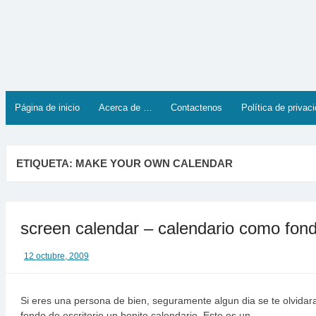
Saltar
al
contenido
Página de inicio
Acerca de …
Contactenos
Política de privac
ETIQUETA:
MAKE YOUR OWN CALENDAR
screen calendar – calendario como fon
12 octubre, 2009
Si eres una persona de bien, seguramente algun dia se te olvidar
fondo de escritorio un bonito calendario. Este es un…