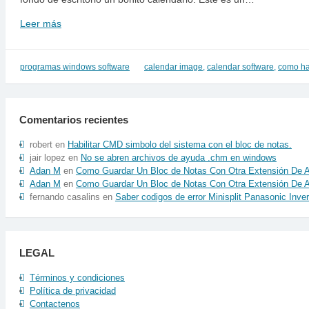
Leer más
screen
calendar
–
calendario
programas windows software
calendar image
,
calendar software
,
como ha
como
fondo
Comentarios recientes
robert
en
Habilitar CMD simbolo del sistema con el bloc de notas.
jair lopez
en
No se abren archivos de ayuda .chm en windows
Adan M
en
Como Guardar Un Bloc de Notas Con Otra Extensión De A
Adan M
en
Como Guardar Un Bloc de Notas Con Otra Extensión De A
fernando casalins
en
Saber codigos de error Minisplit Panasonic Inver
LEGAL
Términos y condiciones
Política de privacidad
Contactenos