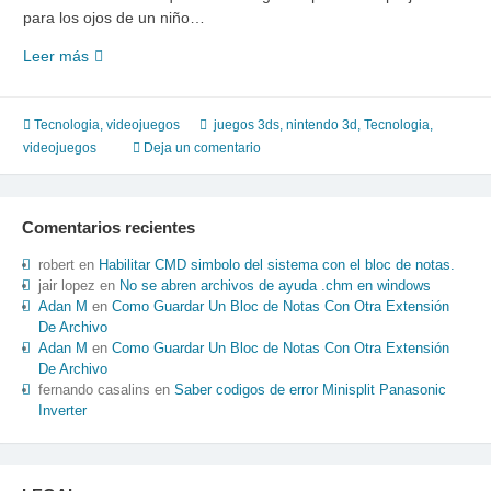
para los ojos de un niño…
Alto
Leer más
si
hay
niños
Tecnologia
,
videojuegos
juegos 3ds
,
nintendo 3d
,
Tecnologia
,
de
videojuegos
Deja un comentario
6
años
no
Comentarios recientes
deben
de
robert
en
Habilitar CMD simbolo del sistema con el bloc de notas.
jugar
jair lopez
en
No se abren archivos de ayuda .chm en windows
Adan M
en
Como Guardar Un Bloc de Notas Con Otra Extensión
…
De Archivo
Adan M
en
Como Guardar Un Bloc de Notas Con Otra Extensión
De Archivo
fernando casalins
en
Saber codigos de error Minisplit Panasonic
Inverter