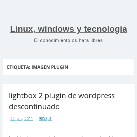
Saltar
al
contenido
Linux, windows y tecnologia
El conocimiento os hara libres
ETIQUETA:
IMAGEN PLUGIN
lightbox 2 plugin de wordpress
descontinuado
25 julio, 2011
9852p1