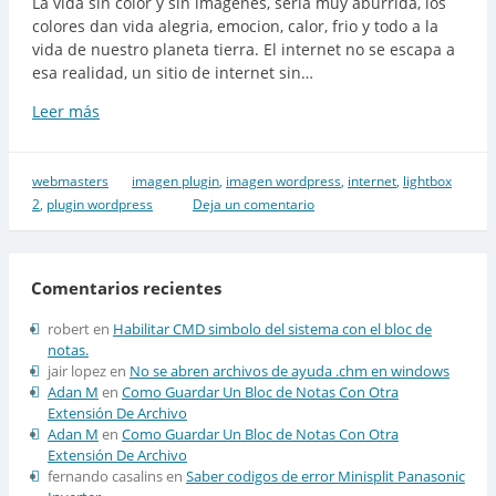
La vida sin color y sin imagenes, seria muy aburrida, los
colores dan vida alegria, emocion, calor, frio y todo a la
vida de nuestro planeta tierra. El internet no se escapa a
esa realidad, un sitio de internet sin…
Leer más
lightbox
2
plugin
de
webmasters
imagen plugin
,
imagen wordpress
,
internet
,
lightbox
wordpress
2
,
plugin wordpress
Deja un comentario
descontinuado
Comentarios recientes
robert
en
Habilitar CMD simbolo del sistema con el bloc de
notas.
jair lopez
en
No se abren archivos de ayuda .chm en windows
Adan M
en
Como Guardar Un Bloc de Notas Con Otra
Extensión De Archivo
Adan M
en
Como Guardar Un Bloc de Notas Con Otra
Extensión De Archivo
fernando casalins
en
Saber codigos de error Minisplit Panasonic