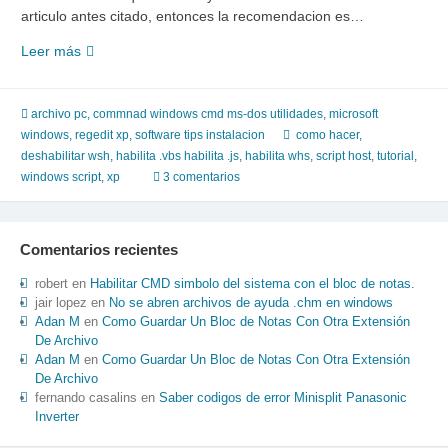
articulo antes citado, entonces la recomendacion es…
Pasos
Leer más
para
instalar
y
archivo pc
,
commnad windows cmd ms-dos utilidades
,
microsoft
habilitar
windows
,
regedit xp
,
software tips instalacion
como hacer
,
windows
deshabilitar wsh
,
habilita .vbs habilita .js
,
habilita whs
,
script host
,
tutorial
,
script
windows script
,
xp
3 comentarios
host
Comentarios recientes
robert
en
Habilitar CMD simbolo del sistema con el bloc de notas.
jair lopez
en
No se abren archivos de ayuda .chm en windows
Adan M
en
Como Guardar Un Bloc de Notas Con Otra Extensión
De Archivo
Adan M
en
Como Guardar Un Bloc de Notas Con Otra Extensión
De Archivo
fernando casalins
en
Saber codigos de error Minisplit Panasonic
Inverter