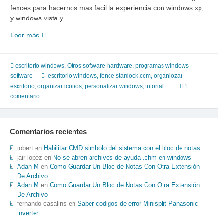
fences para hacernos mas facil la experiencia con windows xp,
y windows vista y…
llego
Leer más
fences
para
personalizar
escritorio windows
,
Otros software-hardware
,
programas windows
el
software
escritorio windows
,
fence stardock.com
,
organiozar
escritorio
escritorio
,
organizar iconos
,
personalizar windows
,
tutorial
1
de
comentario
windows
Comentarios recientes
robert
en
Habilitar CMD simbolo del sistema con el bloc de notas.
jair lopez
en
No se abren archivos de ayuda .chm en windows
Adan M
en
Como Guardar Un Bloc de Notas Con Otra Extensión
De Archivo
Adan M
en
Como Guardar Un Bloc de Notas Con Otra Extensión
De Archivo
fernando casalins
en
Saber codigos de error Minisplit Panasonic
Inverter