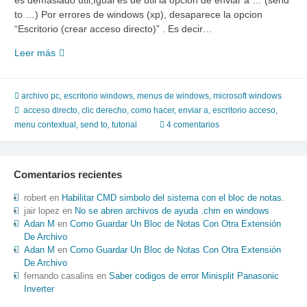
es demasiado util,Igual es de util la opcion de enviar a … (send
to …) Por errores de windows (xp), desaparece la opcion
“Escritorio (crear acceso directo)” . Es decir…
Se
Leer más
“perdio”
el
enviar
archivo pc
,
escritorio windows
,
menus de windows
,
microsoft windows
a
acceso directo
,
clic derecho
,
como hacer
,
enviar a
,
escritorio acceso
,
escritorio
menu contextual
,
send to
,
tutorial
4 comentarios
(crear
acceso
directo),
Comentarios recientes
RECUPERALO
robert
en
Habilitar CMD simbolo del sistema con el bloc de notas.
jair lopez
en
No se abren archivos de ayuda .chm en windows
Adan M
en
Como Guardar Un Bloc de Notas Con Otra Extensión
De Archivo
Adan M
en
Como Guardar Un Bloc de Notas Con Otra Extensión
De Archivo
fernando casalins
en
Saber codigos de error Minisplit Panasonic
Inverter