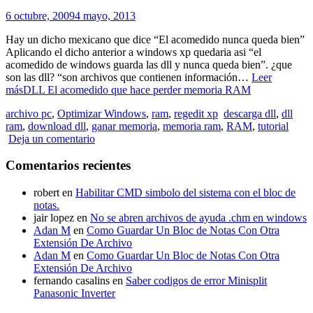
6 octubre, 2009
4 mayo, 2013
Hay un dicho mexicano que dice “El acomedido nunca queda bien”
Aplicando el dicho anterior a windows xp quedaria asi “el
acomedido de windows guarda las dll y nunca queda bien”. ¿que
son las dll? “son archivos que contienen información…
Leer
más
DLL El acomedido que hace perder memoria RAM
archivo pc
,
Optimizar Windows
,
ram
,
regedit xp
descarga dll
,
dll
ram
,
download dll
,
ganar memoria
,
memoria ram
,
RAM
,
tutorial
Deja un comentario
Comentarios recientes
robert
en
Habilitar CMD simbolo del sistema con el bloc de
notas.
jair lopez
en
No se abren archivos de ayuda .chm en windows
Adan M
en
Como Guardar Un Bloc de Notas Con Otra
Extensión De Archivo
Adan M
en
Como Guardar Un Bloc de Notas Con Otra
Extensión De Archivo
fernando casalins
en
Saber codigos de error Minisplit
Panasonic Inverter