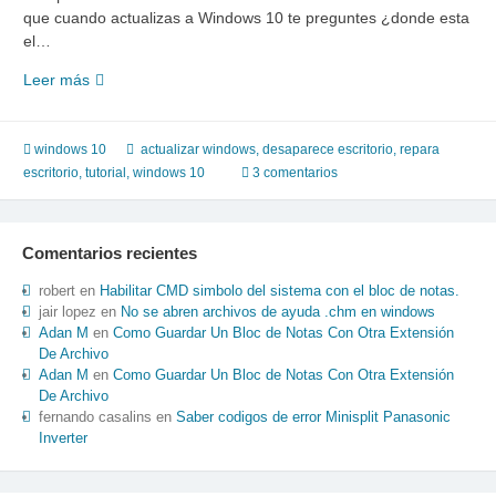
que cuando actualizas a Windows 10 te preguntes ¿donde esta
el…
tutorial
Leer más
desaparecio
escritorio
de
windows 10
actualizar windows
,
desaparece escritorio
,
repara
windows
escritorio
,
tutorial
,
windows 10
3 comentarios
10,
¿donde
esta?
Comentarios recientes
robert
en
Habilitar CMD simbolo del sistema con el bloc de notas.
jair lopez
en
No se abren archivos de ayuda .chm en windows
Adan M
en
Como Guardar Un Bloc de Notas Con Otra Extensión
De Archivo
Adan M
en
Como Guardar Un Bloc de Notas Con Otra Extensión
De Archivo
fernando casalins
en
Saber codigos de error Minisplit Panasonic
Inverter