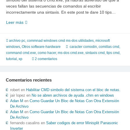
simbolo del sistema o cmd.exe, ya habras advertido de que a
veces fallan las secuencias de comandos al escribir
incorrectamente una sintaxis. En este post te dare 10 tips…
7
Leer más
tips
para
escribir
archivo pc
,
commnad windows cmd ms-dos utilidades
,
microsoft
en
windows
,
Otros software-hardware
caracter comodin
,
comillas cmd
,
el
command cmd.exe
,
como hacer
,
ms-dos cmd.exe
,
sintaxis cmd
,
tips cmd
,
simbolo
tutorial
,
xp
2 comentarios
del
sistema
cmd.exe
Comentarios recientes
o
cualquier
robert
en
Habilitar CMD simbolo del sistema con el bloc de notas.
otro
jair lopez
en
No se abren archivos de ayuda .chm en windows
Adan M
en
Como Guardar Un Bloc de Notas Con Otra Extensión
lenguaje
De Archivo
de
Adan M
en
Como Guardar Un Bloc de Notas Con Otra Extensión
programacion.
De Archivo
fernando casalins
en
Saber codigos de error Minisplit Panasonic
Inverter