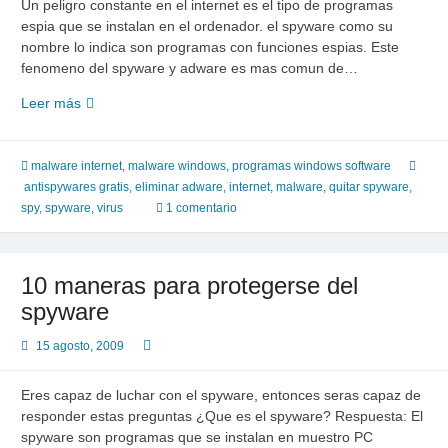
Un peligro constante en el internet es el tipo de programas
espia que se instalan en el ordenador. el spyware como su
nombre lo indica son programas con funciones espias. Este
fenomeno del spyware y adware es mas comun de…
Los
Leer más
4
fantasticos
antispyware
malware internet
,
malware windows
,
programas windows software
enfrentan
antispywares gratis
,
eliminar adware
,
internet
,
malware
,
quitar spyware
,
al
spy
,
spyware
,
virus
1 comentario
spyware,
los
beneficios
10 maneras para protegerse del
de
spyware
usar
un
15 agosto, 2009
antispyware
en
Eres capaz de luchar con el spyware, entonces seras capaz de
tu
responder estas preguntas ¿Que es el spyware? Respuesta: El
PC
spyware son programas que se instalan en muestro PC