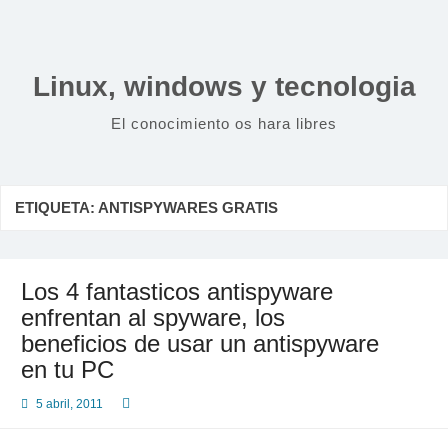
Saltar
al
contenido
Linux, windows y tecnologia
El conocimiento os hara libres
ETIQUETA:
ANTISPYWARES GRATIS
Los 4 fantasticos antispyware
enfrentan al spyware, los
beneficios de usar un antispyware
en tu PC
5 abril, 2011