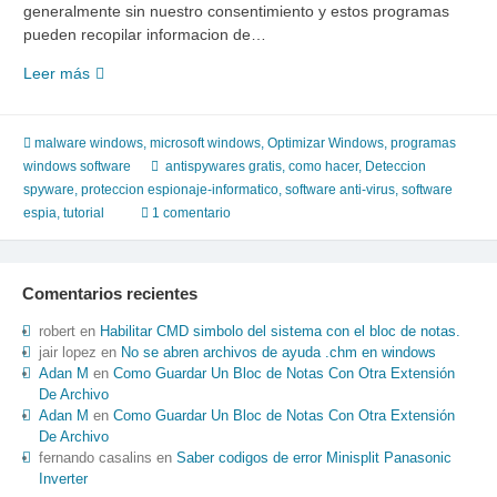
generalmente sin nuestro consentimiento y estos programas
pueden recopilar informacion de…
10
Leer más
maneras
para
protegerse
malware windows
,
microsoft windows
,
Optimizar Windows
,
programas
del
windows software
antispywares gratis
,
como hacer
,
Deteccion
spyware
spyware
,
proteccion espionaje-informatico
,
software anti-virus
,
software
espia
,
tutorial
1 comentario
Comentarios recientes
robert
en
Habilitar CMD simbolo del sistema con el bloc de notas.
jair lopez
en
No se abren archivos de ayuda .chm en windows
Adan M
en
Como Guardar Un Bloc de Notas Con Otra Extensión
De Archivo
Adan M
en
Como Guardar Un Bloc de Notas Con Otra Extensión
De Archivo
fernando casalins
en
Saber codigos de error Minisplit Panasonic
Inverter