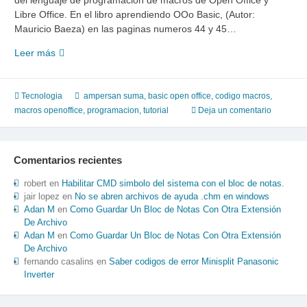
del lenguaje de programacion de macros de Open Office y
Libre Office. En el libro aprendiendo OOo Basic, (Autor:
Mauricio Baeza) en las paginas numeros 44 y 45…
ampersan,
Leer más
juntar,
sumar
y
Tecnologia
ampersan suma
,
basic open office
,
codigo macros
,
concatenar
macros openoffice
,
programacion
,
tutorial
Deja un comentario
texto
en
macros
Comentarios recientes
de
Open
robert
en
Habilitar CMD simbolo del sistema con el bloc de notas.
Office
jair lopez
en
No se abren archivos de ayuda .chm en windows
Adan M
en
Como Guardar Un Bloc de Notas Con Otra Extensión
De Archivo
Adan M
en
Como Guardar Un Bloc de Notas Con Otra Extensión
De Archivo
fernando casalins
en
Saber codigos de error Minisplit Panasonic
Inverter