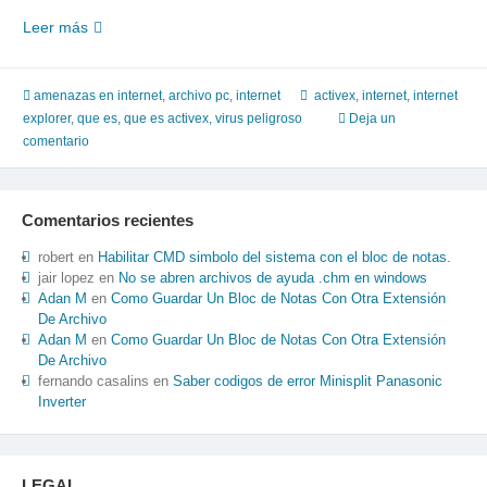
Que
Leer más
es
un
control
amenazas en internet
,
archivo pc
,
internet
activex
,
internet
,
internet
activex
explorer
,
que es
,
que es activex
,
virus peligroso
Deja un
comentario
Comentarios recientes
robert
en
Habilitar CMD simbolo del sistema con el bloc de notas.
jair lopez
en
No se abren archivos de ayuda .chm en windows
Adan M
en
Como Guardar Un Bloc de Notas Con Otra Extensión
De Archivo
Adan M
en
Como Guardar Un Bloc de Notas Con Otra Extensión
De Archivo
fernando casalins
en
Saber codigos de error Minisplit Panasonic
Inverter
LEGAL