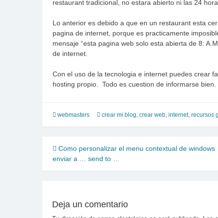
restaurant tradicional, no estara abierto ni las 24 hora
Lo anterior es debido a que en un restaurant esta c
pagina de internet, porque es practicamente imposible
mensaje “esta pagina web solo esta abierta de 8: A.M
de internet.
Con el uso de la tecnologia e internet puedes crear 
hosting propio. Todo es cuestion de informarse bien.
webmasters
crear mi blog
,
crear web
,
internet
,
recursos g
Navegación
Como personalizar el menu contextual de windows
enviar a … send to …
de
entradas
Deja un comentario