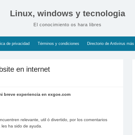
Linux, windows y tecnologia
El conocimiento os hara libres
tica de privacidad
Términos y condiciones
Directorio de Antivirus más
site en internet
 mi breve experiencia en exgoe.com
encuentren relevante, util ó divertido, por los comentarios
 les ha sido de ayuda.