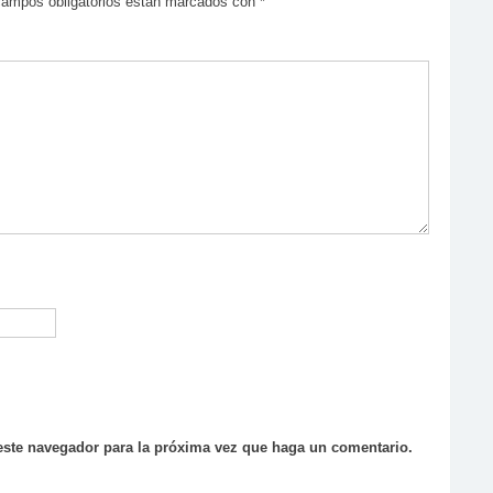
campos obligatorios están marcados con
*
 este navegador para la próxima vez que haga un comentario.