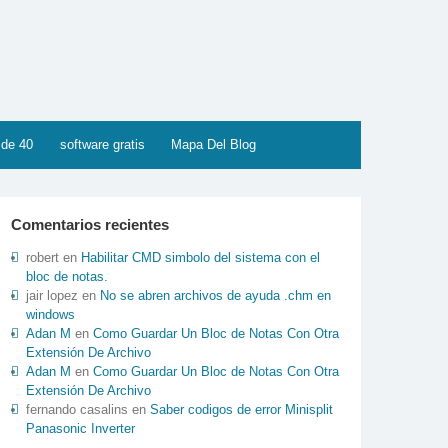
 de 40
software gratis
Mapa Del Blog
Comentarios recientes
robert
en
Habilitar CMD simbolo del sistema con el
bloc de notas.
jair lopez
en
No se abren archivos de ayuda .chm en
windows
Adan M
en
Como Guardar Un Bloc de Notas Con Otra
Extensión De Archivo
Adan M
en
Como Guardar Un Bloc de Notas Con Otra
Extensión De Archivo
fernando casalins
en
Saber codigos de error Minisplit
Panasonic Inverter