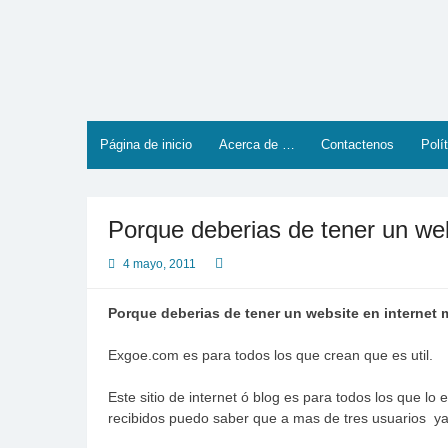
Saltar
al
contenido
Página de inicio
Acerca de …
Contactenos
Polí
Porque deberias de tener un web
4 mayo, 2011
Porque deberias de tener un website en internet
Exgoe.com es para todos los que crean que es util.
Este sitio de internet ó blog es para todos los que lo 
recibidos puedo saber que a mas de tres usuarios ya