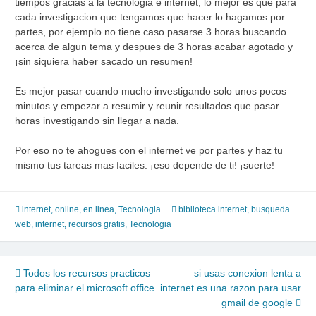
tiempos gracias a la tecnologia e internet, lo mejor es que para
cada investigacion que tengamos que hacer lo hagamos por
partes, por ejemplo no tiene caso pasarse 3 horas buscando
acerca de algun tema y despues de 3 horas acabar agotado y
¡sin siquiera haber sacado un resumen!
Es mejor pasar cuando mucho investigando solo unos pocos
minutos y empezar a resumir y reunir resultados que pasar
horas investigando sin llegar a nada.
Por eso no te ahogues con el internet ve por partes y haz tu
mismo tus tareas mas faciles. ¡eso depende de ti! ¡suerte!
internet
,
online, en linea
,
Tecnologia
biblioteca internet
,
busqueda
web
,
internet
,
recursos gratis
,
Tecnologia
Navegación
Todos los recursos practicos
si usas conexion lenta a
para eliminar el microsoft office
internet es una razon para usar
de
gmail de google