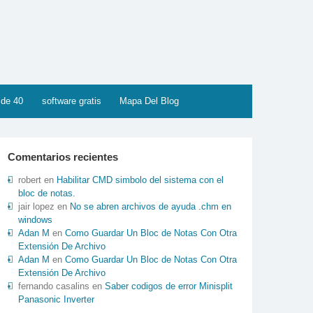
 de 40
software gratis
Mapa Del Blog
Comentarios recientes
robert
en
Habilitar CMD simbolo del sistema con el
bloc de notas.
jair lopez
en
No se abren archivos de ayuda .chm en
windows
Adan M
en
Como Guardar Un Bloc de Notas Con Otra
Extensión De Archivo
Adan M
en
Como Guardar Un Bloc de Notas Con Otra
Extensión De Archivo
fernando casalins
en
Saber codigos de error Minisplit
Panasonic Inverter