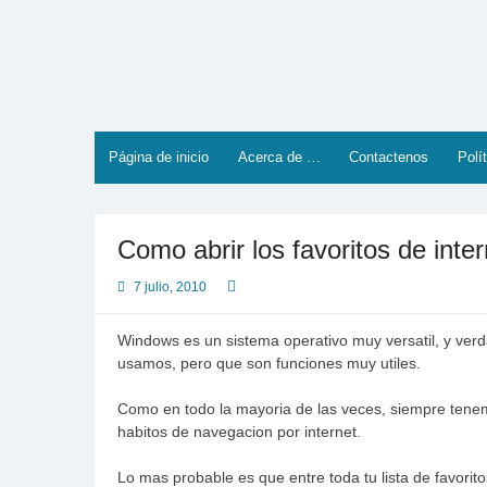
Saltar
al
contenido
Página de inicio
Acerca de …
Contactenos
Polí
Como abrir los favoritos de inte
7 julio, 2010
Windows es un sistema operativo muy versatil, y ve
usamos, pero que son funciones muy utiles.
Como en todo la mayoria de las veces, siempre tene
habitos de navegacion por internet.
Lo mas probable es que entre toda tu lista de favorito