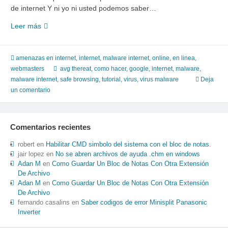
de internet Y ni yo ni usted podemos saber…
Leer más
si
ó
no
hubo
amenazas en internet
,
internet
,
malware internet
,
online, en linea
,
o
webmasters
avg thereat
,
como hacer
,
google
,
internet
,
malware
,
hay
malware internet
,
safe browsing
,
tutorial
,
virus
,
virus malware
Deja
malware
un comentario
en
esta
pagina
Comentarios recientes
de
internet
robert
en
Habilitar CMD simbolo del sistema con el bloc de notas.
jair lopez
en
No se abren archivos de ayuda .chm en windows
Adan M
en
Como Guardar Un Bloc de Notas Con Otra Extensión
De Archivo
Adan M
en
Como Guardar Un Bloc de Notas Con Otra Extensión
De Archivo
fernando casalins
en
Saber codigos de error Minisplit Panasonic
Inverter