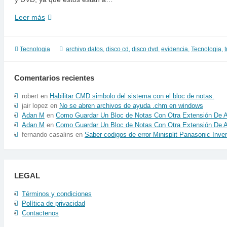
Tecnologia
Leer más
policiaca
a
tu
Tecnologia
archivo datos
,
disco cd
,
disco dvd
,
evidencia
,
Tecnologia
,
t
alcance
para
Comentarios recientes
recuperar
datos
robert
en
Habilitar CMD simbolo del sistema con el bloc de notas.
perdidos
jair lopez
en
No se abren archivos de ayuda .chm en windows
de
Adan M
en
Como Guardar Un Bloc de Notas Con Otra Extensión De A
Dvd
Adan M
en
Como Guardar Un Bloc de Notas Con Otra Extensión De A
y
fernando casalins
en
Saber codigos de error Minisplit Panasonic Inver
Cds
LEGAL
Términos y condiciones
Política de privacidad
Contactenos