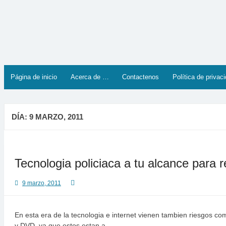
Saltar
al
contenido
Página de inicio
Acerca de …
Contactenos
Política de privac
DÍA:
9 MARZO, 2011
Tecnologia policiaca a tu alcance para
9 marzo, 2011
En esta era de la tecnologia e internet vienen tambien riesgos c
y DVD, ya que estos estan a…