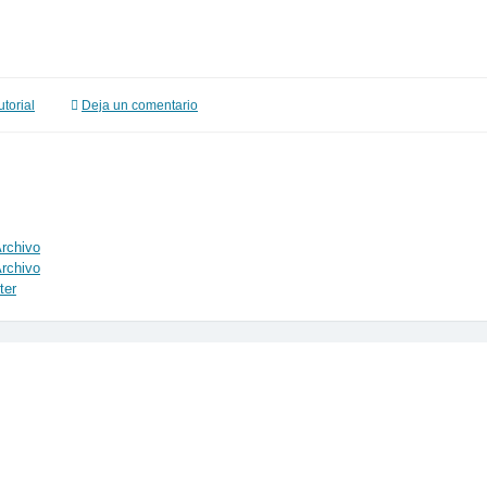
utorial
Deja un comentario
rchivo
rchivo
ter