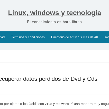
Linux, windows y tecnologia
El conocimiento os hara libres
idad
Términos y condiciones
Directorio de Antivirus más de 40
sof
 recuperar datos perdidos de Dvd y Cds
omo por ejemplo los fasidiosos virus y malware. Y una manera muy seg