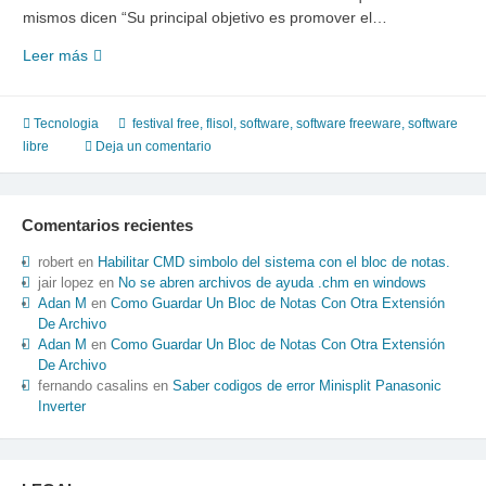
mismos dicen “Su principal objetivo es promover el…
Trae
Leer más
tu
software
y
Tecnologia
festival free
,
flisol
,
software
,
software freeware
,
software
la
libre
Deja un comentario
instalacion
sera
gratis.
Comentarios recientes
–
Flisol
robert
en
Habilitar CMD simbolo del sistema con el bloc de notas.
jair lopez
en
No se abren archivos de ayuda .chm en windows
Adan M
en
Como Guardar Un Bloc de Notas Con Otra Extensión
De Archivo
Adan M
en
Como Guardar Un Bloc de Notas Con Otra Extensión
De Archivo
fernando casalins
en
Saber codigos de error Minisplit Panasonic
Inverter