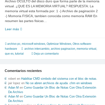
Archivo OCULTO del disco duro que forma parte de la memoria
virtual. ¿QUE ES LA MEMORIA VIRTUAL? RESPUESTA: La
memoria virtual esta formada por: 1 -) Archivo de paginación 2
-) Momoria FISICA, tambien conocida como memoria RAM En
resumen las partes fisicas…
Que es el Archivo
Leer más
paginacion y la memoria
virtual Respuestas a preguntas
frecuentes.
archivo pc
,
microsoft windows
,
Optimizar Windows
,
Otros software-
hardware
archivo intercambio
,
archivo paginacion
,
memoria virtual
,
que es
,
tutorial
Deja un comentario
Comentarios recientes
robert
en
Habilitar CMD simbolo del sistema con el bloc de notas.
jair lopez
en
No se abren archivos de ayuda .chm en windows
Adan M
en
Como Guardar Un Bloc de Notas Con Otra Extensión
De Archivo
Adan M
en
Como Guardar Un Bloc de Notas Con Otra Extensión
De Archivo