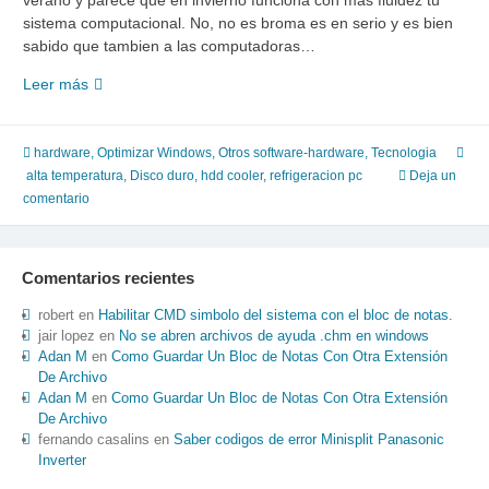
verano y parece que en invierno funciona con más fluidez tu
sistema computacional. No, no es broma es en serio y es bien
sabido que tambien a las computadoras…
Si
Leer más
los
discos
duros,
hardware
,
Optimizar Windows
,
Otros software-hardware
,
Tecnologia
cpu
alta temperatura
,
Disco duro
,
hdd cooler
,
refrigeracion pc
Deja un
y
comentario
hardware
de
su
Comentarios recientes
computadora
tienen
robert
en
Habilitar CMD simbolo del sistema con el bloc de notas.
calor,
jair lopez
en
No se abren archivos de ayuda .chm en windows
Adan M
en
Como Guardar Un Bloc de Notas Con Otra Extensión
¡cuidado!
De Archivo
Adan M
en
Como Guardar Un Bloc de Notas Con Otra Extensión
De Archivo
fernando casalins
en
Saber codigos de error Minisplit Panasonic
Inverter