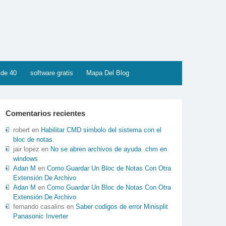
 de 40
software gratis
Mapa Del Blog
Comentarios recientes
robert
en
Habilitar CMD simbolo del sistema con el
bloc de notas.
jair lopez
en
No se abren archivos de ayuda .chm en
windows
Adan M
en
Como Guardar Un Bloc de Notas Con Otra
Extensión De Archivo
Adan M
en
Como Guardar Un Bloc de Notas Con Otra
Extensión De Archivo
fernando casalins
en
Saber codigos de error Minisplit
Panasonic Inverter