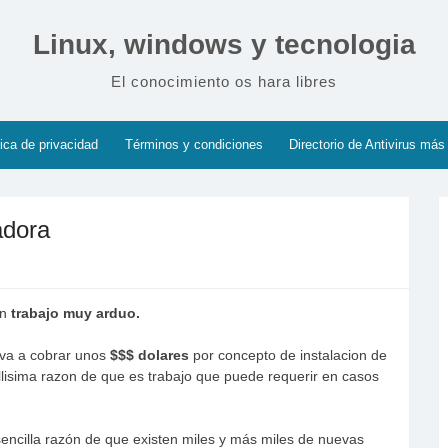
Linux, windows y tecnologia
El conocimiento os hara libres
tica de privacidad
Términos y condiciones
Directorio de Antivirus más
adora
un
trabajo muy arduo.
 va a cobrar unos
$$$ dolares
por concepto de instalacion de
cillisima razon de que es trabajo que puede requerir en casos
sencilla razón de que existen miles y más miles de nuevas