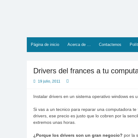
Saltar
al
contenido
Página de inicio
Acerca de …
Contactenos
Polí
Drivers del frances a tu comput
19 julio, 2011
Instalar drivers en un sistema operativo windows es 
Si vas a un tecnico para reparar una computadora te
drivers, ese precio es justo que lo cobren por la sen
extremos unas horas.
¿Porque los drivers son un gran negocio?
por la 