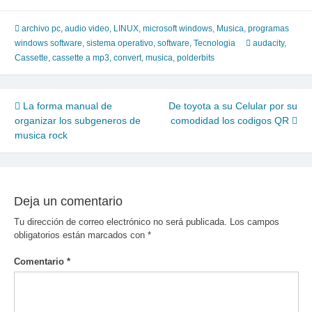
archivo pc
,
audio video
,
LINUX
,
microsoft windows
,
Musica
,
programas
windows software
,
sistema operativo
,
software
,
Tecnologia
audacity
,
Cassette
,
cassette a mp3
,
convert
,
musica
,
polderbits
Navegación
La forma manual de
De toyota a su Celular por su
organizar los subgeneros de
comodidad los codigos QR
de
musica rock
entradas
Deja un comentario
Tu dirección de correo electrónico no será publicada.
Los campos
obligatorios están marcados con
*
Comentario
*