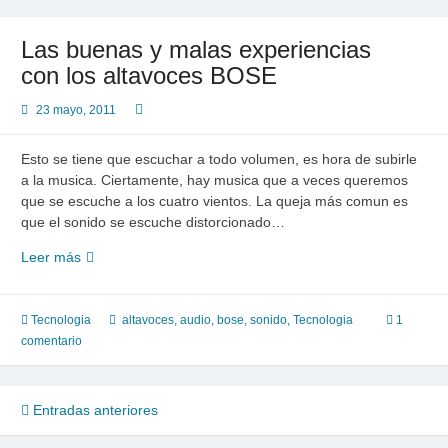
Las buenas y malas experiencias
con los altavoces BOSE
23 mayo, 2011
Esto se tiene que escuchar a todo volumen, es hora de subirle
a la musica. Ciertamente, hay musica que a veces queremos
que se escuche a los cuatro vientos. La queja más comun es
que el sonido se escuche distorcionado…
Las
Leer más
buenas
y
malas
Tecnologia
altavoces
,
audio
,
bose
,
sonido
,
Tecnologia
1
experiencias
comentario
con
los
altavoces
Navegación
Entradas anteriores
BOSE