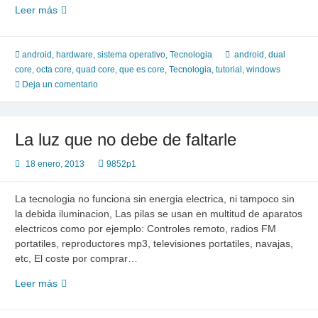
Voy
Leer más
a
comprar
…,
android
,
hardware
,
sistema operativo
,
Tecnologia
android
,
dual
¿que
core
,
octa core
,
quad core
,
que es core
,
Tecnologia
,
tutorial
,
windows
es
Deja un comentario
“Octa
Core”,
“Quad
La luz que no debe de faltarle
Core”?
18 enero, 2013
9852p1
La tecnologia no funciona sin energia electrica, ni tampoco sin
la debida iluminacion, Las pilas se usan en multitud de aparatos
electricos como por ejemplo: Controles remoto, radios FM
portatiles, reproductores mp3, televisiones portatiles, navajas,
etc, El coste por comprar…
La
Leer más
luz
que