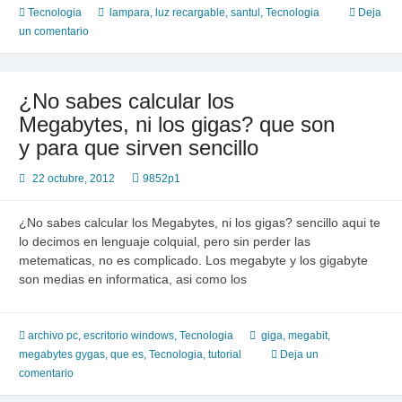
no
Tecnologia
lampara
,
luz recargable
,
santul
,
Tecnologia
Deja
debe
un comentario
de
faltarle
¿No sabes calcular los
Megabytes, ni los gigas? que son
y para que sirven sencillo
22 octubre, 2012
9852p1
¿No sabes calcular los Megabytes, ni los gigas? sencillo aqui te
lo decimos en lenguaje colquial, pero sin perder las
metematicas, no es complicado. Los megabyte y los gigabyte
son medias en informatica, asi como los
archivo pc
,
escritorio windows
,
Tecnologia
giga
,
megabit
,
megabytes gygas
,
que es
,
Tecnologia
,
tutorial
Deja un
comentario