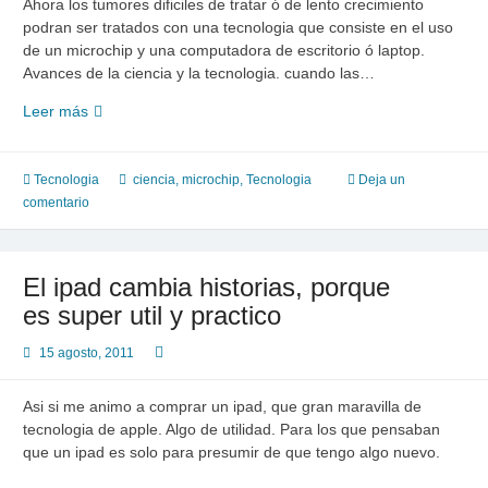
Ahora los tumores dificiles de tratar ó de lento crecimiento
podran ser tratados con una tecnologia que consiste en el uso
de un microchip y una computadora de escritorio ó laptop.
Avances de la ciencia y la tecnologia. cuando las…
Los
Leer más
tumores
conoceran
un
Tecnologia
ciencia
,
microchip
,
Tecnologia
Deja un
enemigo
comentario
llamado:
Microchip
El ipad cambia historias, porque
es super util y practico
15 agosto, 2011
Asi si me animo a comprar un ipad, que gran maravilla de
tecnologia de apple. Algo de utilidad. Para los que pensaban
que un ipad es solo para presumir de que tengo algo nuevo.