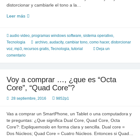
distorcionar y cambiarle el tono a la…
Tutorial:
Leer más
Como
distorcionar
voz
audio video
,
programas windows software
,
sistema operativo
,
con
Tecnologia
archivo
,
audacity
,
cambiar tono
,
como hacer
,
distorcionar
Audacity
voz
,
mp3
,
recursos gratis
,
Tecnologia
,
tutorial
Deja un
y
comentario
pasarlo
a
mp3
Voy a comprar …, ¿que es “Octa
Core”, “Quad Core”?
28 septiembre, 2016
9852p1
Vas a comprar un SmartPhone, un Tablet o una computadora y
te preguntas: ¿Que significa Dual Core, Quad Core, Octa
Core?: Expliquemoslo en forma clara y sencilla. Dual core =
Dos Núcleos; Quad Core = Cuatro Núcleos. Entonces si Quad…