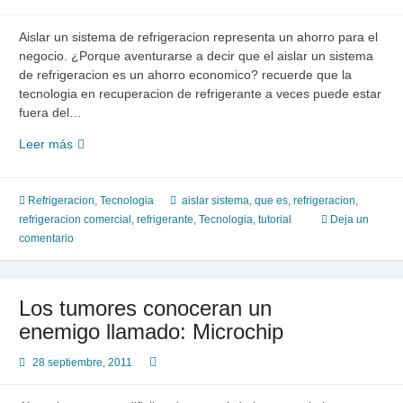
Aislar un sistema de refrigeracion representa un ahorro para el
negocio. ¿Porque aventurarse a decir que el aislar un sistema
de refrigeracion es un ahorro economico? recuerde que la
tecnologia en recuperacion de refrigerante a veces puede estar
fuera del…
Aislar
Leer más
un
sistema
en
Refrigeracion
,
Tecnologia
aislar sistema
,
que es
,
refrigeracion
,
refrigeracion
refrigeracion comercial
,
refrigerante
,
Tecnologia
,
tutorial
Deja un
comercial,
comentario
es
economico
Los tumores conoceran un
enemigo llamado: Microchip
28 septiembre, 2011