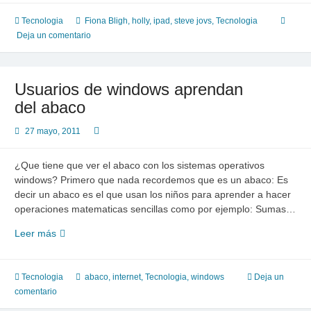
Tecnologia
Fiona Bligh
,
holly
,
ipad
,
steve jovs
,
Tecnologia
Deja un comentario
Usuarios de windows aprendan
del abaco
27 mayo, 2011
¿Que tiene que ver el abaco con los sistemas operativos
windows? Primero que nada recordemos que es un abaco: Es
decir un abaco es el que usan los niños para aprender a hacer
operaciones matematicas sencillas como por ejemplo: Sumas…
Usuarios
Leer más
de
windows
aprendan
Tecnologia
abaco
,
internet
,
Tecnologia
,
windows
Deja un
del
comentario
abaco