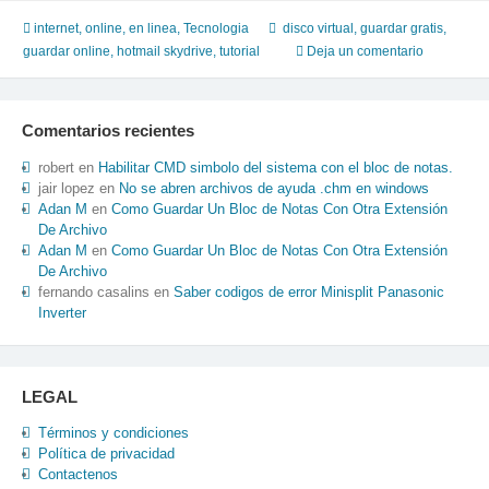
documentos
valiosos
internet
,
online, en linea
,
Tecnologia
disco virtual
,
guardar gratis
,
en
guardar online
,
hotmail skydrive
,
tutorial
Deja un comentario
internet
de
manera
Comentarios recientes
gratuita,
solo
robert
en
Habilitar CMD simbolo del sistema con el bloc de notas.
usuarios
jair lopez
en
No se abren archivos de ayuda .chm en windows
Adan M
en
Como Guardar Un Bloc de Notas Con Otra Extensión
de
De Archivo
hotmail
Adan M
en
Como Guardar Un Bloc de Notas Con Otra Extensión
De Archivo
fernando casalins
en
Saber codigos de error Minisplit Panasonic
Inverter
LEGAL
Términos y condiciones
Política de privacidad
Contactenos