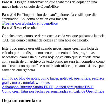
Paso #13 Pegar la informacion que acabamos de copiar en una
nueva hoja de calculo de OpenOffice.
Paso #14 En “importacion de texto” palomee la casilla que dice
“tabulador” Asi como se ve en esta imagen.
Paso #15 vea el resultado.
Conclusiones, como se daran cuenta cada vez que pulsamos la tecla
TAB fue como cambiar de celdas en una hoja de calculo.
Este truco puede eser util cuando necesitamos crear una hoja de
calculo pero no disponemos en el momento de los programas
necesarios, claro esta que esta hoja de calculo que se puede crear
con a partir de un archivo de texto plano no sera tan completa como
una creada con openoffice ó microsoft office, pero aun asi sirve para
salvar de emergencias.
archivo pc
bloc de notas
,
como hacer
,
notepad
,
openoffice
,
recursos
gratis
,
trucos
,
tutorial
,
windows
Navegación
Ashampoo Burning Studio FREE, lo facil para grabar DVD
Como crear listas por fechas personalizadas en Calc de OpenOffice
de
entradas
Deja un comentario