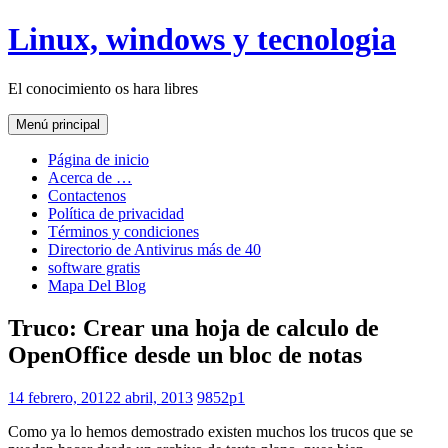
Saltar
Linux, windows y tecnologia
al
contenido
El conocimiento os hara libres
Menú principal
Página de inicio
Acerca de …
Contactenos
Política de privacidad
Términos y condiciones
Directorio de Antivirus más de 40
software gratis
Mapa Del Blog
Truco: Crear una hoja de calculo de
OpenOffice desde un bloc de notas
14 febrero, 2012
2 abril, 2013
9852p1
Como ya lo hemos demostrado existen muchos los trucos que se