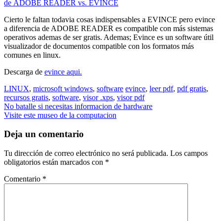
de ADOBE READER vs. EVINCE
Cierto le faltan todavia cosas indispensables a EVINCE pero evince
a diferencia de ADOBE READER es compatible con más sistemas
operativos ademas de ser gratis. Ademas; Evince es un software útil
visualizador de documentos compatible con los formatos más
comunes en linux.
Descarga de
evince aqui.
LINUX
,
microsoft windows
,
software
evince
,
leer pdf
,
pdf gratis
,
recursos gratis
,
software
,
visor .xps
,
visor pdf
Navegación
No batalle si necesitas informacion de hardware
Visite este museo de la computacion
de
entradas
Deja un comentario
Tu dirección de correo electrónico no será publicada.
Los campos
obligatorios están marcados con
*
Comentario
*