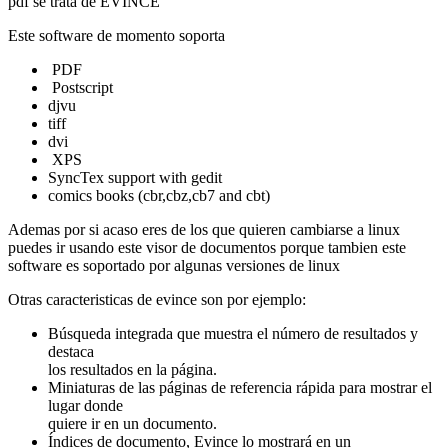
pdf se trata de EVINCE
Este software de momento soporta
PDF
Postscript
djvu
tiff
dvi
XPS
SyncTex support with gedit
comics books (cbr,cbz,cb7 and cbt)
Ademas por si acaso eres de los que quieren cambiarse a linux
puedes ir usando este visor de documentos porque tambien este
software es soportado por algunas versiones de linux
Otras caracteristicas de evince son por ejemplo:
Búsqueda integrada que muestra el número de resultados y
destaca
los resultados en la página.
Miniaturas de las páginas de referencia rápida para mostrar el
lugar donde
quiere ir en un documento.
Índices de documento, Evince lo mostrará en un