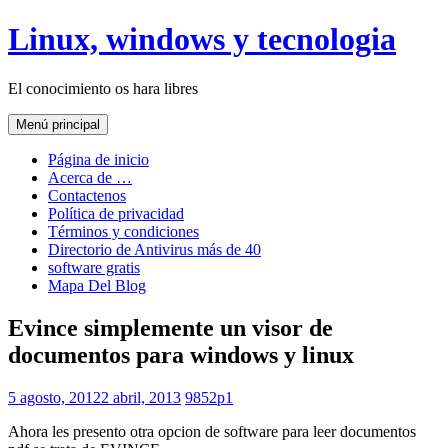
Saltar
Linux, windows y tecnologia
al
contenido
El conocimiento os hara libres
Menú principal
Página de inicio
Acerca de …
Contactenos
Política de privacidad
Términos y condiciones
Directorio de Antivirus más de 40
software gratis
Mapa Del Blog
Evince simplemente un visor de
documentos para windows y linux
5 agosto, 2012
2 abril, 2013
9852p1
Ahora les presento otra opcion de software para leer documentos